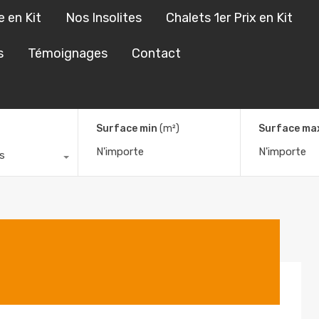
e en Kit
Nos Insolites
Chalets 1er Prix en Kit
s Sur Mesure en Kit
Nos Insolites
Chalets 1er Prix en Kit
s
Témoignages
Contact
Surface min
(m²)
Surface ma
s