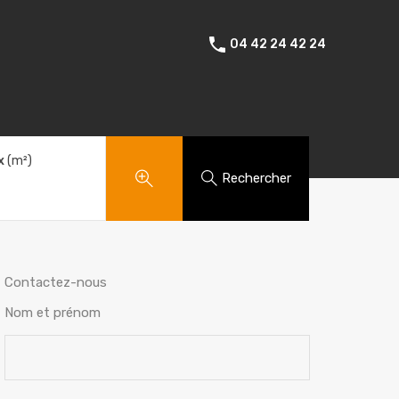
Amenagements exterieurs
Témoignages
Contact
04 42 24 42 24
x
(m²)
Rechercher
Contactez-nous
Nom et prénom