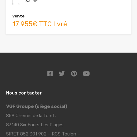
32
m²
Vente
17 955€ TTC livré
Nous contacter
VGF Groupe (siège social)
:
859 Chemin de la foret,
83140 Six Fours Les Plages
SIRET 852 301 902 – RCS Toulon –