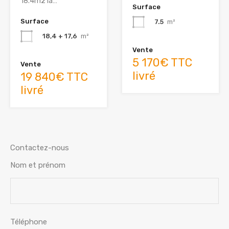
18.4m2 la…
Surface
Surface
7.5
m²
18,4 + 17,6
m²
Vente
5 170€ TTC
Vente
livré
19 840€ TTC
livré
Contactez-nous
Nom et prénom
Téléphone