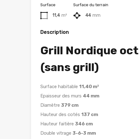
Surface
Surface du terrain
11,4
m²
44
mm
Description
Grill Nordique oc
(sans grill)
Surface habitable
11,40 m²
Epaisseur des murs
44 mm
Diamètre
379 cm
Hauteur des cotés
137 cm
Hauteur faitière
346 cm
Double vitrage
3-6-3 mm