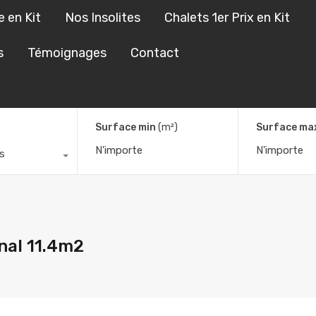
e en Kit
Nos Insolites
Chalets 1er Prix en Kit
s Sur Mesure en Kit
Nos Insolites
Chalets 1er Prix en Kit
s
Témoignages
Contact
Surface min
(m²)
Surface ma
s
onal 11.4m2