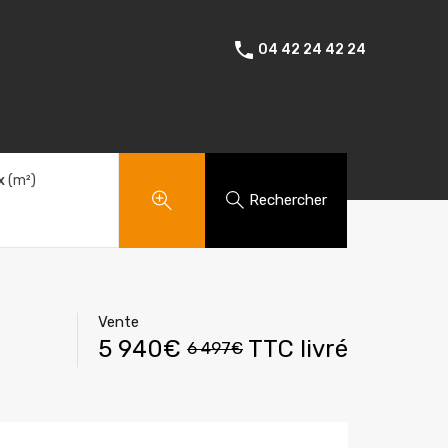
Amenagements exterieurs
Témoignages
Contact
04 42 24 42 24
x
(m²)
Rechercher
Vente
5 940€
TTC livré
6 497€