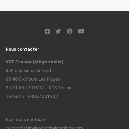
Nous contacter
VGF Groupe (siège social)
:
859 Chemin de la foret,
83140 Six Fours Les Plages
SIRET 852 301 902 – RCS Toulon –
TVA intra : FR852 301 902
Pour nous contacter :
contact[at]maisonetchaletenbois.com