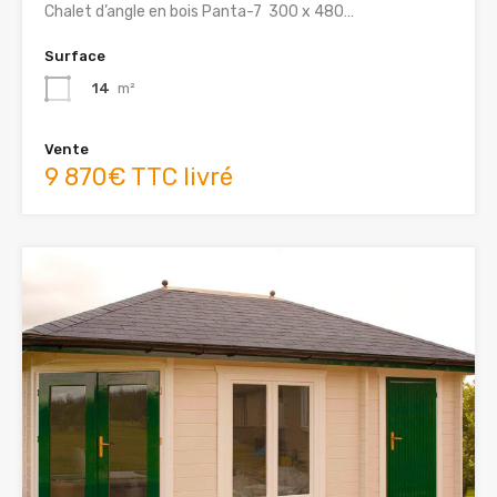
Chalet d’angle en bois Panta-7 300 x 480…
Surface
14
m²
Vente
9 870€ TTC livré