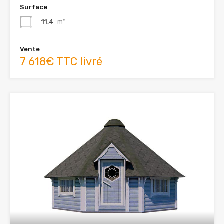
Surface
11,4
m²
Vente
7 618€ TTC livré