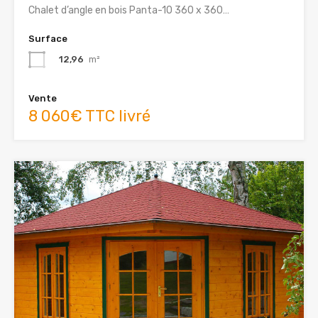
Chalet d’angle en bois Panta-10 360 x 360…
Surface
12,96
m²
Vente
8 060€ TTC livré