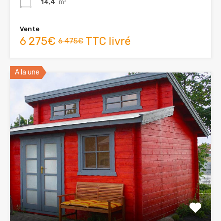
14,4
m²
Vente
6 275€
TTC livré
6 475€
A la une