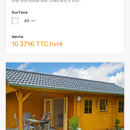
Une tiny house fixe, l’Ewa 400 x 300…
Surface
20
m²
Vente
10 371€ TTC livré