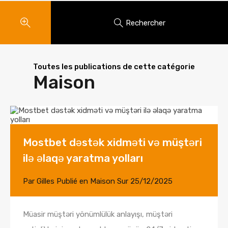
Rechercher
Toutes les publications de cette catégorie
Maison
Mostbet dəstək xidməti və müştəri
ilə əlaqə yaratma yolları
Par
Gilles
Publié en
Maison
Sur
25/12/2025
Müasir müştəri yönümlülük anlayışı, müştəri