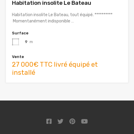
Habitation insolite Le Bateau
Habitation insolite Le Bateau, tout équipé. **********
Momentanément indisponible …
Surface
9
m
Vente
27 000€ TTC livré équipé et
installé