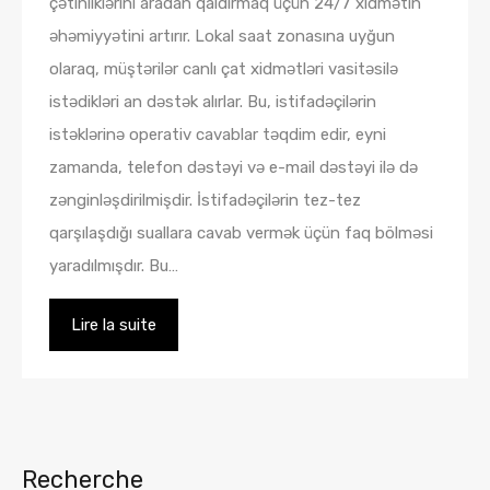
çətinliklərini aradan qaldırmaq üçün 24/7 xidmətin
əhəmiyyətini artırır. Lokal saat zonasına uyğun
olaraq, müştərilər canlı çat xidmətləri vasitəsilə
istədikləri an dəstək alırlar. Bu, istifadəçilərin
istəklərinə operativ cavablar təqdim edir, eyni
zamanda, telefon dəstəyi və e-mail dəstəyi ilə də
zənginləşdirilmişdir. İstifadəçilərin tez-tez
qarşılaşdığı suallara cavab vermək üçün faq bölməsi
yaradılmışdır. Bu…
Lire la suite
Recherche