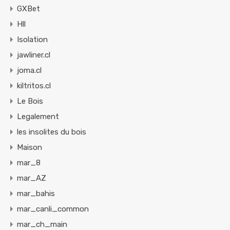
GXBet
Hll
Isolation
jawliner.cl
joma.cl
kiltritos.cl
Le Bois
Legalement
les insolites du bois
Maison
mar_8
mar_AZ
mar_bahis
mar_canli_common
mar_ch_main