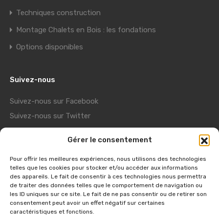
Techniques construction
Montage Chalets en Bois : les fondations
Options disponibles
Suivez-nous
Suivez-nous sur Facebook
Suivez-nous sur Twitter
Suivez-nous sur Youtube
Gérer le consentement
Suivez-nous sur Pinterest
Pour offrir les meilleures expériences, nous utilisons des technologies
telles que les cookies pour stocker et/ou accéder aux informations
Liens utiles
des appareils. Le fait de consentir à ces technologies nous permettra
de traiter des données telles que le comportement de navigation ou
Showroom Usine
les ID uniques sur ce site. Le fait de ne pas consentir ou de retirer son
consentement peut avoir un effet négatif sur certaines
Visite virtuelle
caractéristiques et fonctions.