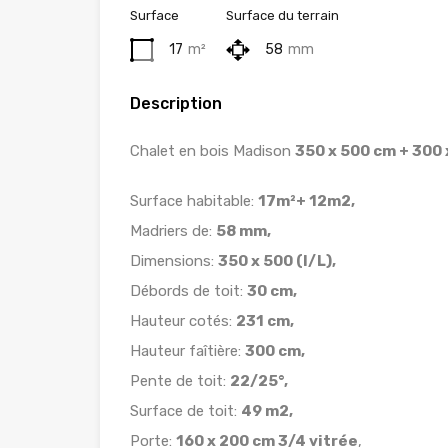
Surface
Surface du terrain
17
m²
58
mm
Description
Chalet en bois Madison
350 x 500 cm + 300
Surface habitable:
17m²+ 12m2,
Madriers de:
58 mm,
Dimensions:
350 x 500 (l/L),
Débords de toit:
30 cm,
Hauteur cotés:
231 cm,
Hauteur faîtière:
300 cm,
Pente de toit:
22/25°,
Surface de toit:
49 m2,
Porte:
160 x 200 cm 3/4 vitrée
,