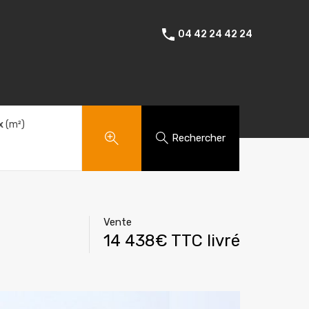
Amenagements exterieurs
Témoignages
Contact
04 42 24 42 24
x
(m²)
Rechercher
Vente
14 438€ TTC livré