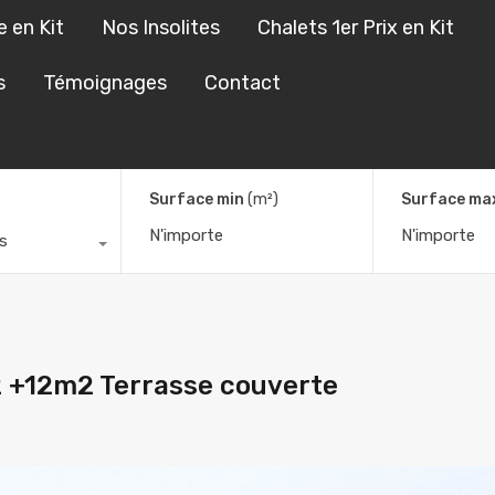
e en Kit
Nos Insolites
Chalets 1er Prix en Kit
s Sur Mesure en Kit
Nos Insolites
Chalets 1er Prix en Kit
s
Témoignages
Contact
Surface min
(m²)
Surface ma
s
 +12m2 Terrasse couverte