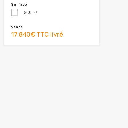
Surface
21,5
m²
Vente
17 840€ TTC livré