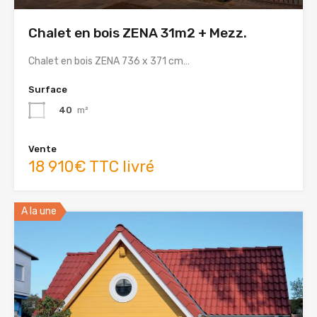
Chalet en bois ZENA 31m2 + Mezz.
Chalet en bois ZENA 736 x 371 cm…
Surface
40
m²
Vente
18 910€ TTC livré
A la une