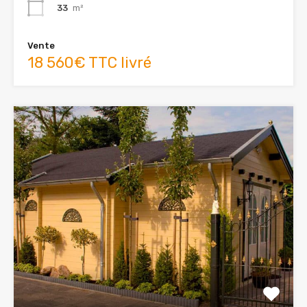
33
m²
Vente
18 560€ TTC livré