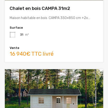
Chalet en bois CAMPA 31m2
Maison habitable en bois CAMPA 350×850 cm +2x…
Surface
31
m²
Vente
16 940€ TTC livré