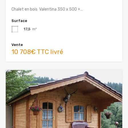
Chalet en bois Valentina 350 x 500 +…
Surface
17,5
m²
Vente
10 708€ TTC livré