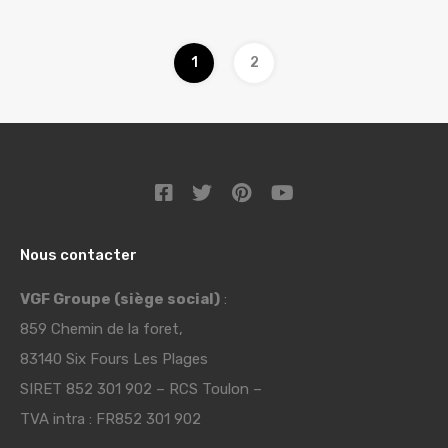
1
2
Nous contacter
VGF Groupe (siège social)
:
859 Chemin de la foret,
83140 Six Fours Les Plages
SIRET 852 301 902 – RCS Toulon –
TVA intra : FR852 301 902