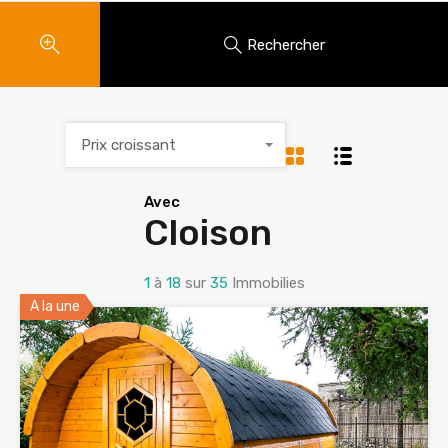
Rechercher
Prix croissant
Avec
Cloison
1
à
18
sur
35
Immobilies
A la une