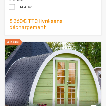
Surface
14,4
m²
8 360€ TTC livré sans
déchargement
A la une