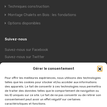
Techniques construction
Montage Chalets en Bois : les fondations
Options disponibles
Suivez-nous
Suivez-nous sur Facebook
Suivez-nous sur Twitter
Suivez-nous sur Youtube
Gérer le consentement
Suivez-nous sur Pinterest
Pour offrir les meilleures expériences, nous utilisons des technologies
telles que les cookies pour stocker et/ou accéder aux informations
Liens utiles
des appareils. Le fait de consentir à ces technologies nous permettra
de traiter des données telles que le comportement de navigation ou
Showroom Usine
les ID uniques sur ce site. Le fait de ne pas consentir ou de retirer son
consentement peut avoir un effet négatif sur certaines
Visite virtuelle
caractéristiques et fonctions.