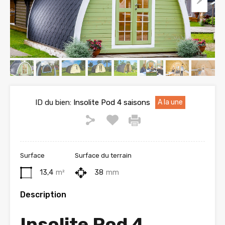
ID du bien:
Insolite Pod 4 saisons
A la une
Surface
Surface du terrain
13,4
m²
38
mm
Description
Insolite
Pod 4