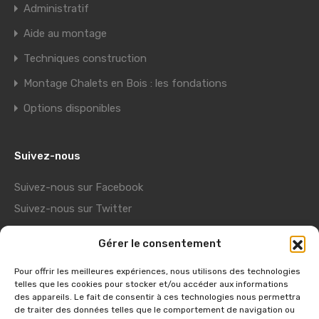
Administratif
Aide au montage
Techniques construction
Montage Chalets en Bois : les fondations
Options disponibles
Suivez-nous
Suivez-nous sur Facebook
Suivez-nous sur Twitter
Suivez-nous sur Youtube
Gérer le consentement
Suivez-nous sur Pinterest
Pour offrir les meilleures expériences, nous utilisons des technologies
telles que les cookies pour stocker et/ou accéder aux informations
Liens utiles
des appareils. Le fait de consentir à ces technologies nous permettra
de traiter des données telles que le comportement de navigation ou
Showroom Usine