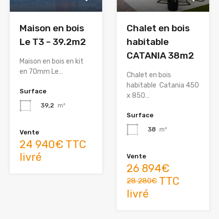
Maison en bois
Chalet en bois
Le T3 – 39.2m2
habitable
CATANIA 38m2
Maison en bois en kit
en 70mm Le…
Chalet en bois
habitable Catania 450
Surface
x 850…
39,2
m²
Surface
38
m²
Vente
24 940€ TTC
livré
Vente
26 894€
TTC
28 280€
livré