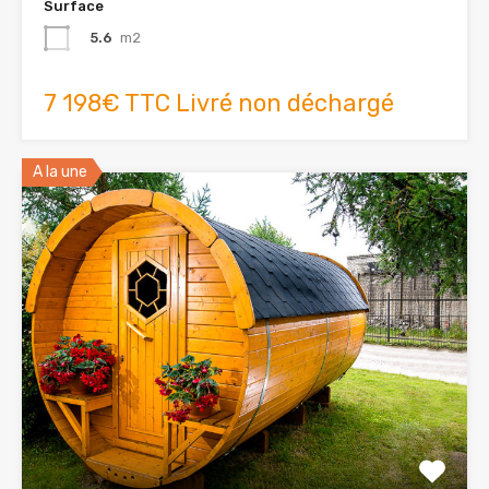
Surface
5.6
m2
7 198€ TTC Livré non déchargé
A la une