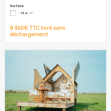
Surface
14,4
m²
8 360€ TTC livré sans
déchargement