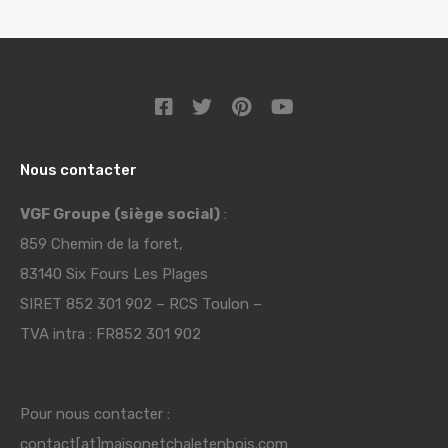
Nous contacter
VGF Groupe (siège social)
:
859 Chemin de la foret,
83140 Six Fours Les Plages
SIRET 852 301 902 – RCS Toulon –
TVA intra : FR852 301 902
Pour nous contacter :
contact[at]maisonetchaletenbois.com