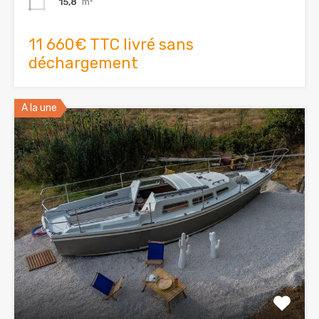
15,8
m²
11 660€ TTC livré sans
déchargement
A la une