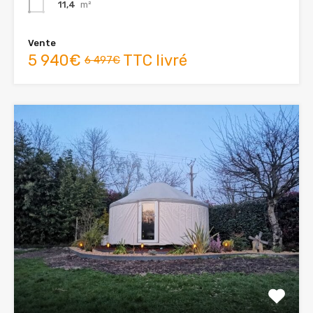
11,4
m²
Vente
5 940€
TTC livré
6 497€