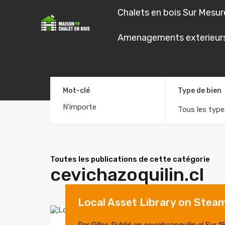
Chalets en bois Sur Mesur
Chalets en boi
Amenagements exterieur
Mot-clé
Type de bien
Tous les type
Toutes les publications de cette catégorie
cevichazoquilin.cl
Local Asset Library on Stea
Par
Gilles
Publié en
cevichazoquilin.cl
Sur
1