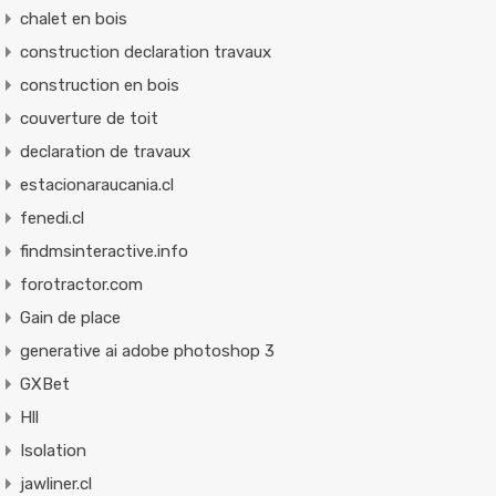
chalet en bois
construction declaration travaux
construction en bois
couverture de toit
declaration de travaux
estacionaraucania.cl
fenedi.cl
findmsinteractive.info
forotractor.com
Gain de place
generative ai adobe photoshop 3
GXBet
Hll
Isolation
jawliner.cl