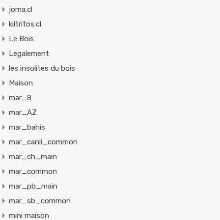
joma.cl
kiltritos.cl
Le Bois
Legalement
les insolites du bois
Maison
mar_8
mar_AZ
mar_bahis
mar_canli_common
mar_ch_main
mar_common
mar_pb_main
mar_sb_common
mini maison