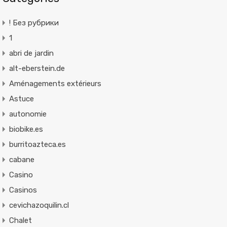
! Без рубрики
1
abri de jardin
alt-eberstein.de
Aménagements extérieurs
Astuce
autonomie
biobike.es
burritoazteca.es
cabane
Casino
Casinos
cevichazoquilin.cl
Chalet