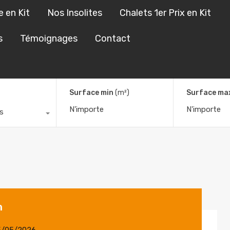
e en Kit
Nos Insolites
Chalets 1er Prix en Kit
s Sur Mesure en Kit
Nos Insolites
Chalets 1er Prix en Kit
s
Témoignages
Contact
Surface min
(m²)
Surface ma
s
m
5/05/2026