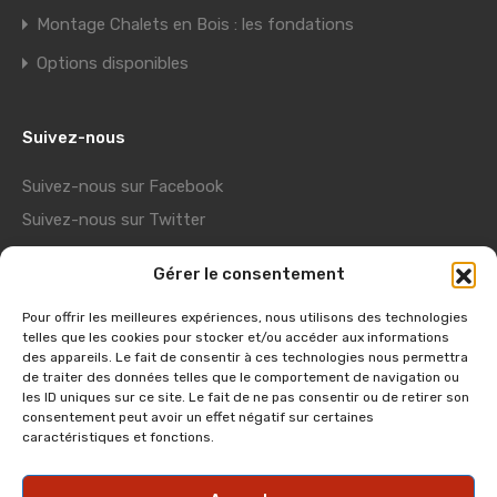
Montage Chalets en Bois : les fondations
Options disponibles
Suivez-nous
Suivez-nous sur Facebook
Suivez-nous sur Twitter
Suivez-nous sur Youtube
Gérer le consentement
Suivez-nous sur Pinterest
Pour offrir les meilleures expériences, nous utilisons des technologies
telles que les cookies pour stocker et/ou accéder aux informations
Liens utiles
des appareils. Le fait de consentir à ces technologies nous permettra
de traiter des données telles que le comportement de navigation ou
Showroom Usine
les ID uniques sur ce site. Le fait de ne pas consentir ou de retirer son
consentement peut avoir un effet négatif sur certaines
Visite virtuelle
caractéristiques et fonctions.
Fiches Montages