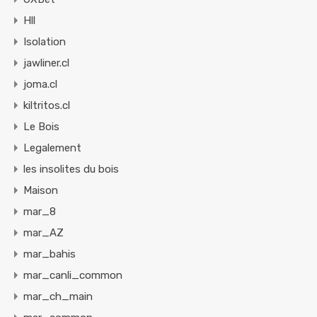
Hll
Isolation
jawliner.cl
joma.cl
kiltritos.cl
Le Bois
Legalement
les insolites du bois
Maison
mar_8
mar_AZ
mar_bahis
mar_canli_common
mar_ch_main