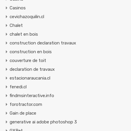
Casinos
cevichazoquilin.cl
Chalet
chalet en bois
construction declaration travaux
construction en bois
couverture de toit
declaration de travaux
estacionaraucania.cl
fenedi.cl
findmsinteractive.info
forotractor.com
Gain de place
generative ai adobe photoshop 3
GXBet