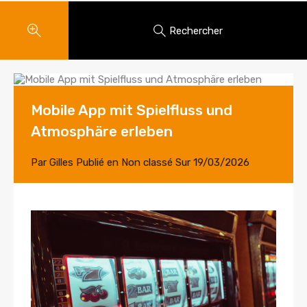
Rechercher
Mobile App mit Spielfluss und
Atmosphäre erleben
Par
Gilles
Publié en
Non classé
Sur
19/03/2026