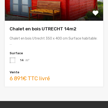
Chalet en bois UTRECHT 14m2
Chalet en bois Utrecht 350 x 400 cm Surface habitable:
…
Surface
14
m²
Vente
6 891€ TTC livré