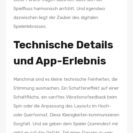
Spielfluss harmonisch anfühlt. Und irgendwo
dazwischen liegt der Zauber des digitalen
Spielerlebnisses.
Technische Details
und App-Erlebnis
Manchmal sind es kleine technische Feinheiten, die
Stimmung ausmachen. Ein Schatteneffekt auf einer
Schaltfläche, ein sanftes Vibrationsfeedback beim
Spin oder die Anpassung des Layouts im Hoch-
oder Querformat. Diese Kleinigkeiten kommunizieren
Sorgfalt. Und sie geben dem Spieler (zumindest mir
geht es so) das Gefühl, Teil eines Ganzen zu sein.