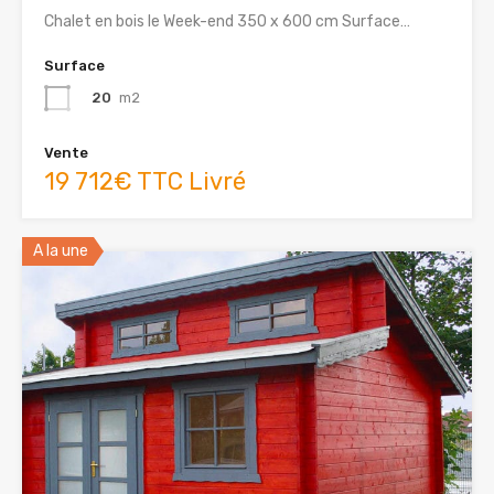
Chalet en bois le Week-end 350 x 600 cm Surface…
Surface
20
m2
Vente
19 712€ TTC Livré
A la une