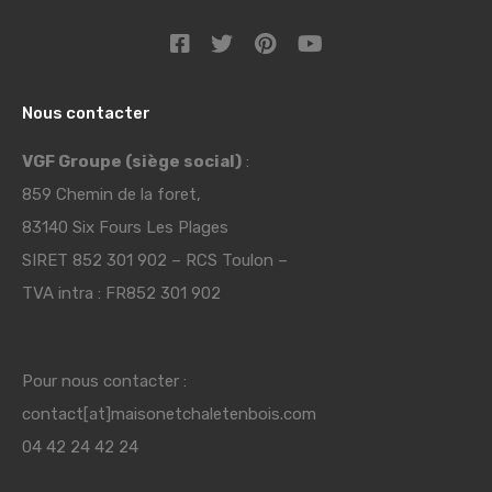
Nous contacter
VGF Groupe (siège social)
:
859 Chemin de la foret,
83140 Six Fours Les Plages
SIRET 852 301 902 – RCS Toulon –
TVA intra : FR852 301 902
Pour nous contacter :
contact[at]maisonetchaletenbois.com
04 42 24 42 24