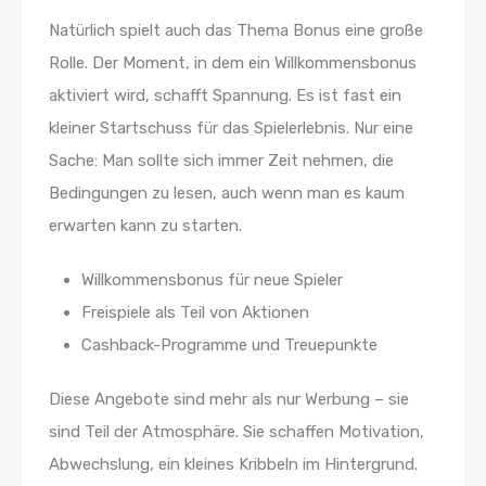
Natürlich spielt auch das Thema Bonus eine große
Rolle. Der Moment, in dem ein Willkommensbonus
aktiviert wird, schafft Spannung. Es ist fast ein
kleiner Startschuss für das Spielerlebnis. Nur eine
Sache: Man sollte sich immer Zeit nehmen, die
Bedingungen zu lesen, auch wenn man es kaum
erwarten kann zu starten.
Willkommensbonus für neue Spieler
Freispiele als Teil von Aktionen
Cashback-Programme und Treuepunkte
Diese Angebote sind mehr als nur Werbung – sie
sind Teil der Atmosphäre. Sie schaffen Motivation,
Abwechslung, ein kleines Kribbeln im Hintergrund.