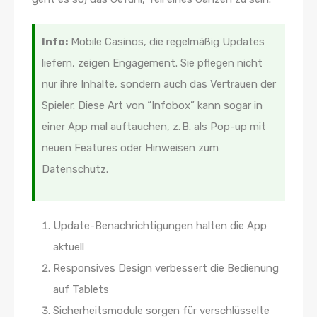
Info:
Mobile Casinos, die regelmäßig Updates
liefern, zeigen Engagement. Sie pflegen nicht
nur ihre Inhalte, sondern auch das Vertrauen der
Spieler. Diese Art von “Infobox” kann sogar in
einer App mal auftauchen, z. B. als Pop-up mit
neuen Features oder Hinweisen zum
Datenschutz.
Update-Benachrichtigungen halten die App
aktuell
Responsives Design verbessert die Bedienung
auf Tablets
Sicherheitsmodule sorgen für verschlüsselte