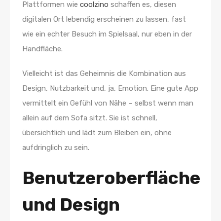
Plattformen wie
coolzino
schaffen es, diesen
digitalen Ort lebendig erscheinen zu lassen, fast
wie ein echter Besuch im Spielsaal, nur eben in der
Handfläche.
Vielleicht ist das Geheimnis die Kombination aus
Design, Nutzbarkeit und, ja, Emotion. Eine gute App
vermittelt ein Gefühl von Nähe – selbst wenn man
allein auf dem Sofa sitzt. Sie ist schnell,
übersichtlich und lädt zum Bleiben ein, ohne
aufdringlich zu sein.
Benutzeroberfläche
und Design