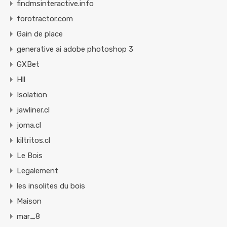
findmsinteractive.info
forotractor.com
Gain de place
generative ai adobe photoshop 3
GXBet
Hll
Isolation
jawliner.cl
joma.cl
kiltritos.cl
Le Bois
Legalement
les insolites du bois
Maison
mar_8