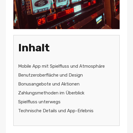
Inhalt
Mobile App mit Spielfluss und Atmosphäre
Benutzeroberfläche und Design
Bonusangebote und Aktionen
Zahlungsmethoden im Überblick
Spielfluss unterwegs
Technische Details und App-Erlebnis