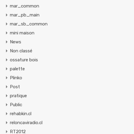
mar_common
mar_pb_main
mar_sb_common
mini maison
News
Non classé
ossature bois
palette
Plinko
Post
pratique
Public
rehabkin.cl
reloncaviradio.cl
RT2012