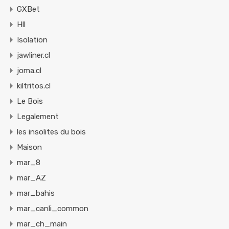
GXBet
Hll
Isolation
jawliner.cl
joma.cl
kiltritos.cl
Le Bois
Legalement
les insolites du bois
Maison
mar_8
mar_AZ
mar_bahis
mar_canli_common
mar_ch_main