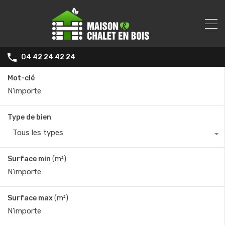
04 42 24 42 24
Mot-clé
Type de bien
Tous les types
Surface min
(m²)
Surface max
(m²)