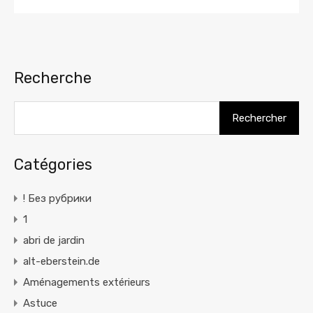
Recherche
Rechercher :
Catégories
! Без рубрики
1
abri de jardin
alt-eberstein.de
Aménagements extérieurs
Astuce