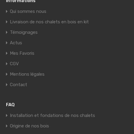
Informations
Qui sommes nous
Livraison de nos chalets en bois en kit
Témoignages
Actus
Mes Favoris
CGV
Mentions légales
Contact
FAQ
Installation et fondations de nos chalets
Origine de nos bois