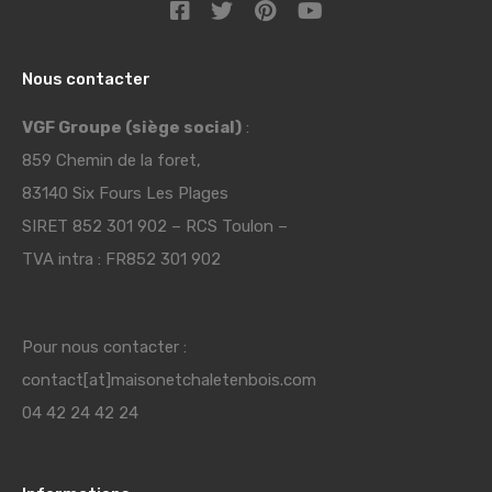
Nous contacter
VGF Groupe (siège social)
:
859 Chemin de la foret,
83140 Six Fours Les Plages
SIRET 852 301 902 – RCS Toulon –
TVA intra : FR852 301 902
Pour nous contacter :
contact[at]maisonetchaletenbois.com
04 42 24 42 24